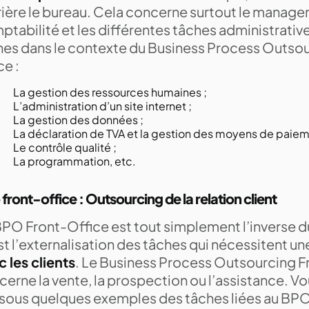
rière le bureau. Cela concerne surtout le manage
tabilité et les différentes tâches administrativ
hes dans le contexte du Business Process Outso
ce :
La gestion des ressources humaines ;
L’administration d’un site internet ;
La gestion des données ;
La déclaration de TVA et la gestion des moyens de paiem
Le contrôle qualité ;
La programmation, etc.
front-office : Outsourcing de la relation client
BPO Front-Office est tout simplement l’inverse 
t l’externalisation des tâches qui nécessitent un
 les clients
. Le Business Process Outsourcing F
erne la vente, la prospection ou l’assistance. Vo
sous quelques exemples des tâches liées au BPO