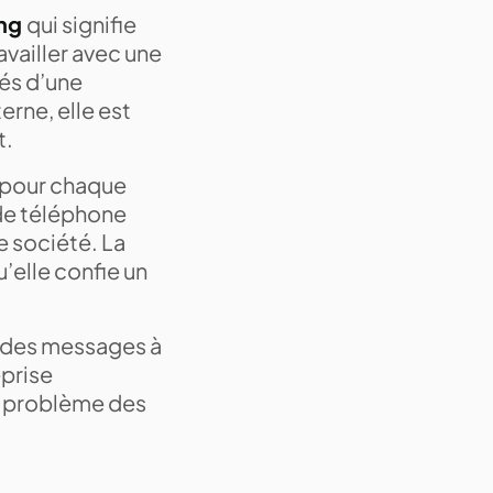
ing
qui signifie
ravailler avec une
tés d’une
erne, elle est
t.
e pour chaque
 de téléphone
e société. La
’elle confie un
t des messages à
eprise
le problème des