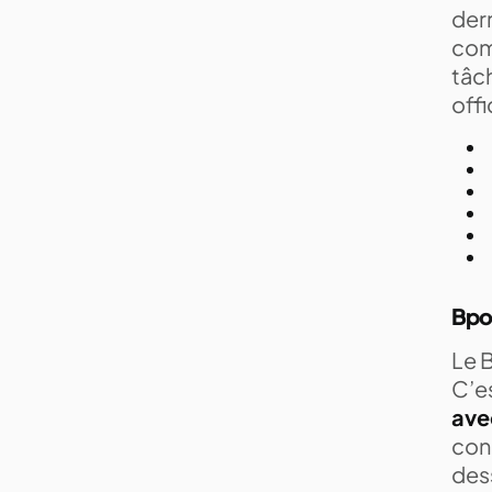
der
comp
tâc
offi
Bpo 
Le 
C’es
avec
conc
des