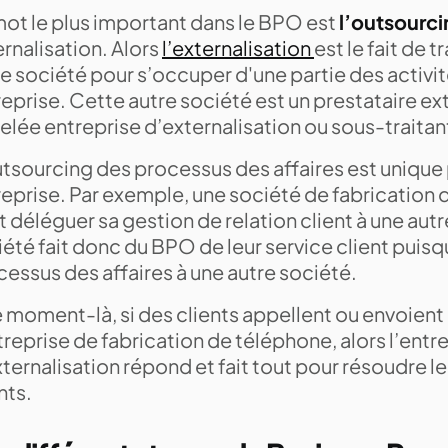
mot le plus important dans le BPO est
l’outsourc
rnalisation. Alors
l’externalisation
est le fait de t
e société pour s’occuper d'une partie des activi
eprise. Cette autre société est un prestataire ext
lée entreprise d’externalisation ou sous-traitan
utsourcing des processus des affaires est uniqu
reprise. Par exemple, une société de fabrication
 déléguer sa gestion de relation client à une autr
été fait donc du BPO de leur service client puisqu
essus des affaires à une autre société.
e moment-là, si des clients appellent ou envoien
treprise de fabrication de téléphone, alors l’entr
ternalisation répond et fait tout pour résoudre 
nts.