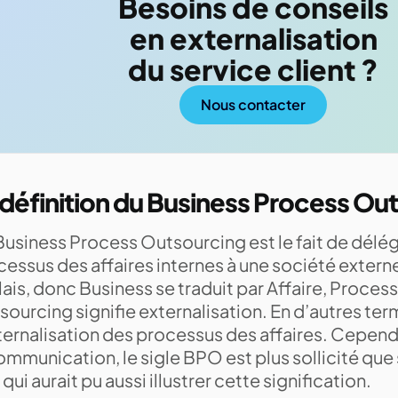
Besoins de conseils
en externalisation
du service client ?
Nous contacter
 définition du Business Process Ou
Business Process Outsourcing est le fait de délé
essus des affaires internes à une société extern
ais, donc Business se traduit par Affaire, Proces
ourcing signifie externalisation. En d’autres ter
ternalisation des processus des affaires. Cependa
communication, le sigle BPO est plus sollicité q
qui aurait pu aussi illustrer cette signification.