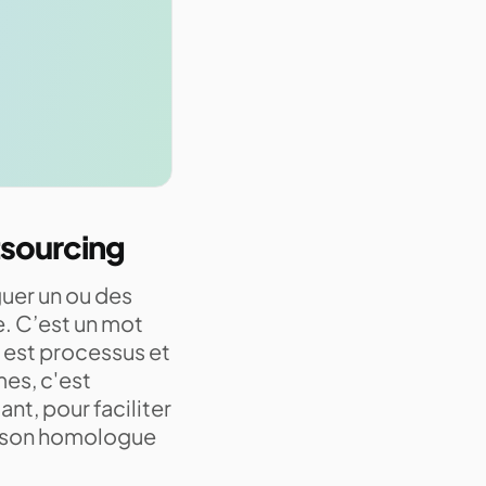
tsourcing
guer un ou des
e. C’est un mot
s est processus et
mes, c'est
nt, pour faciliter
ue son homologue