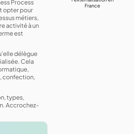
iness Process
France
t opter pour
essus métiers,
e activité à un
terme est
’elle délègue
ialisée. Cela
ormatique,
é, confection,
on, types,
on. Accrochez-