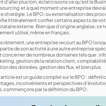
t d’aller plus loin, éclaircissons ce qu’est le Bus
sourcing et à quel moment une entreprise devrai
te stratégie. Le BPO, ou externalisation des proc
ifie littéralement confier certains aspects de votr
tataire externe. Bien que d’origine anglaise, ce 
gement utilisé, même en français.
crètement, une entreprise recourt au BPO lorsqu
partie de son activité à une autre entreprise spéc
t concerner de nombreux domaines tels que : inf
eting, gestion de la relation client, comptabilit
ion des données, gestion des flux, et bien plus.
article est un guide complet sur le BPO : définiti
ntages, inconvénients et perspectives d’évoluti
s, commençons par la définition du BPO.