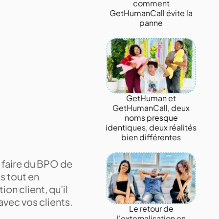
comment
GetHumanCall évite la
panne
GetHuman et
GetHumanCall, deux
noms presque
identiques, deux réalités
bien différentes
r faire du BPO de
ts tout en
on client, qu’il
avec vos clients.
Le retour de
l'externalisation en