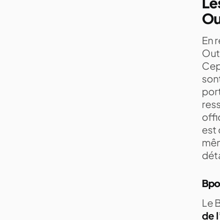
Le
Ou
En r
Out
Cep
sont
port
res
off
est 
mêm
déta
Bpo 
Le 
de l