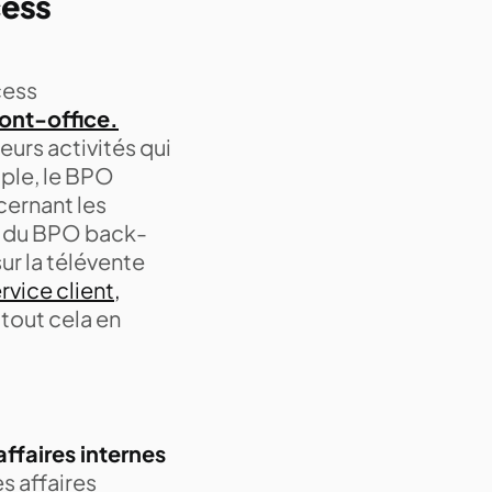
cess
cess
ront-office.
urs activités qui
mple, le BPO
cernant les
ux du BPO back-
r la télévente
rvice client,
tout cela en
affaires internes
s affaires