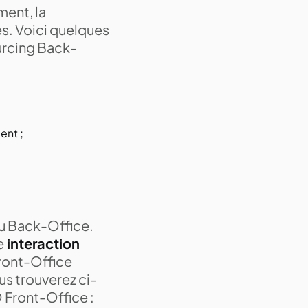
ment, la
es. Voici quelques
urcing Back-
ent ;
du Back-Office.
e
interaction
ront-Office
us trouverez ci-
 Front-Office :