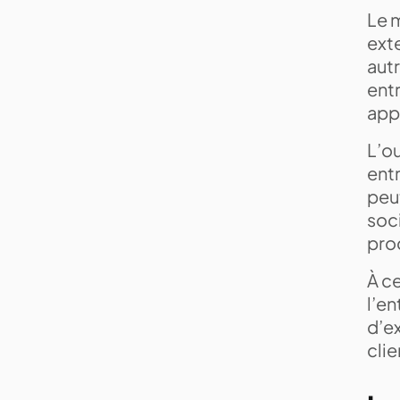
Le 
exte
autr
entr
appe
L’o
ent
peut
soci
proc
À c
l’en
d’ex
clie