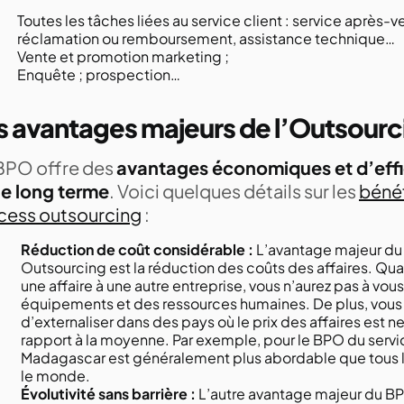
Toutes les tâches liées au service client : service après-
réclamation ou remboursement, assistance technique…
Vente et promotion marketing ;
Enquête ; prospection…
s avantages majeurs de l’Outsourc
BPO offre des
avantages économiques et d’effi
 le long terme
. Voici quelques détails sur les
bénéf
cess outsourcing
:
Réduction de coût considérable :
L’avantage majeur du
Outsourcing est la réduction des coûts des affaires. Q
une affaire à une autre entreprise, vous n’aurez pas à vou
équipements et des ressources humaines. De plus, vous
d’externaliser dans des pays où le prix des affaires est n
rapport à la moyenne. Par exemple, pour le BPO du servic
Madagascar est généralement plus abordable que tous l
le monde.
Évolutivité sans barrière :
L’autre avantage majeur du BPO