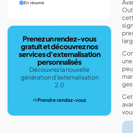
Avan
En résumé
Out
cet
sign
pres
Prenez un rendez-vous
lar
gratuit et découvrez nos
Con
services d'externalisation
une 
personnalisés
peu
Découvrez la nouvelle
mark
génération d'externalisation
gest
2.0
Cet 
Prendre rendez-vous
ava
vou