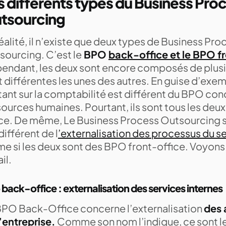
s différents types du Business Pro
tsourcing
éalité, il n’existe que deux types de Business Pro
sourcing. C’est le
BPO
back-office et le BPO f
endant, les deux sont encore composés de plusie
 différentes les unes des autres. En guise d’exe
ant sur la comptabilité est différent du BPO con
sources humaines. Pourtant, ils sont tous les de
ice. De même, Le Business Process Outsourcing su
différent de l
’externalisation des processus du se
e si les deux sont des BPO front-office. Voyons 
il.
back-office : externalisation des services internes
BPO Back-Office concerne l’externalisation
des 
’entreprise.
Comme son nom l’indique, ce sont le