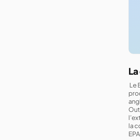
La
Le 
proc
angl
Outs
l’ex
la 
EPA 