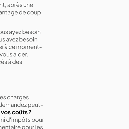
ent, après une
avantage de coup
vous ayez besoin
ous avez besoin
ssi à ce moment-
 vous aider.
cès à des
 les charges
us demandez peut-
 vos coûts ?
 ni d'impôts pour
entaire pour les