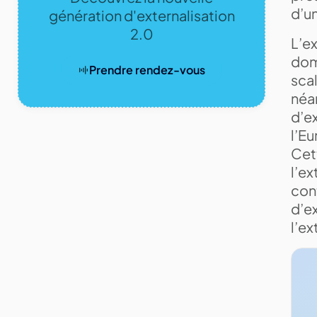
d’un
génération d'externalisation
2.0
L’ex
doma
Prendre rendez-vous
scal
néan
d’ex
l’E
Cett
l’ex
cont
d’e
l’ex