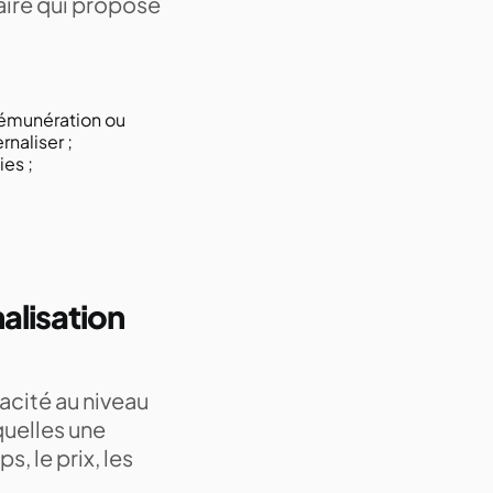
taire qui propose
 rémunération ou
rnaliser ;
ies ;
alisation
acité au niveau
squelles une
, le prix, les