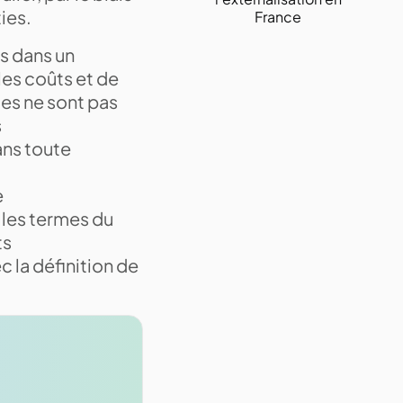
ies.
France
es dans un
les coûts et de
ues ne sont pas
s
ans toute
e
i les termes du
ts
 la définition de