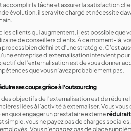
 accomplir la tâche et assurer la satisfaction cli
de évolution, il sera vite chargé et nécessite d
main.
 les clients qui augmentent, il est possible que 
izaine de conseillers clients. À ce moment-là, v
 process bien défini et d’une stratégie. C’est au
u’une entreprise d’externalisation intervient pour
jectif de l’externalisation est de vous donner ac
pétences que vous n’avez probablement pas.
éduire ses coups grâce à l'outsourcing
 des objectifs de l’externalisation est de réduire
ncières liées à l’activité à externaliser. Vous vo
e en quoi engager un prestataire externe
réduirait
t simple, vous ne payez pas de charges sociales,
 employés. Vous n’engagez pas de place supplém