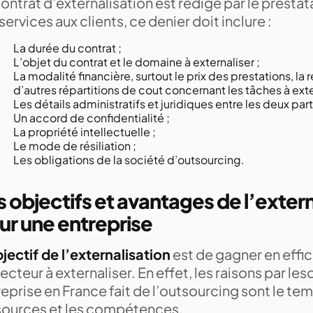
ontrat d’externalisation est rédigé par le presta
services aux clients, ce denier doit inclure :
La durée du contrat ;
L’objet du contrat et le domaine à externaliser ;
La modalité financière, surtout le prix des prestations, la
d’autres répartitions de cout concernant les tâches à exte
Les détails administratifs et juridiques entre les deux part
Un accord de confidentialité ;
La propriété intellectuelle ;
Le mode de résiliation ;
Les obligations de la société d’outsourcing.
s objectifs et avantages de l’extern
ur une entreprise
jectif de l’externalisation
est de gagner en effic
ecteur à externaliser. En effet, les raisons par le
eprise en France fait de l’outsourcing sont le temps
sources et les compétences.