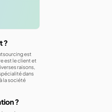
t ?
utsourcing est
 est le client et
iverses raisons,
spécialité dans
à la société
ation ?