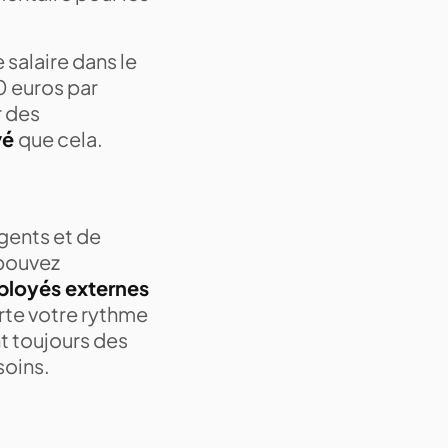
 salaire dans le
0 euros par
r des
vé
que cela.
agents et de
 pouvez
ployés externes
rte votre rythme
t toujours des
soins.