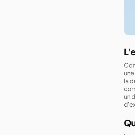
L'
Com
une 
la d
com
un d
d’ex
Qu