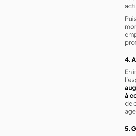
act
Puis
mon
empl
pro
4. A
En i
l’es
aug
à co
de c
age
5. G