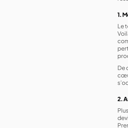
1. M
Le t
Voi
comm
pert
pro
De c
cœur
s’o
2. A
Plu
dev
Pren