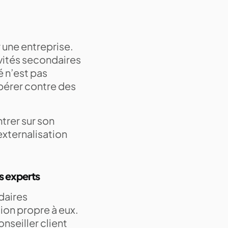
r une entreprise.
vités secondaires
é n’est pas
ibérer contre des
trer sur son
externalisation
es experts
daires
ion propre à eux.
onseiller client