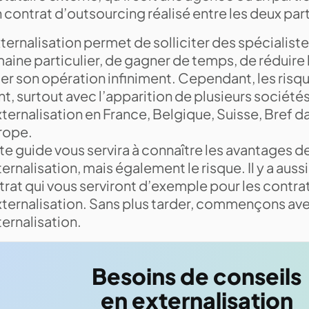
 contrat d’outsourcing réalisé entre les deux part
ternalisation permet de solliciter des spécialist
ine particulier, de gagner de temps, de réduire 
er son opération infiniment. Cependant, les risq
t, surtout avec l’apparition de plusieurs société
ternalisation en France, Belgique, Suisse, Bref d
urope.
e guide vous servira à connaître les avantages d
ternalisation, mais également le risque. Il y a auss
rat qui vous serviront d’exemple pour les contra
xternalisation. Sans plus tarder, commençons avec
ternalisation.
Besoins de conseils
en externalisation