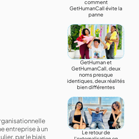
comment
GetHumanCall évite la
panne
GetHuman et
GetHumanCall, deux
noms presque
identiques, deux réalités
bien différentes
rganisationnelle
ne entreprise à un
Le retour de
lier, par le biais
l'externalisation en