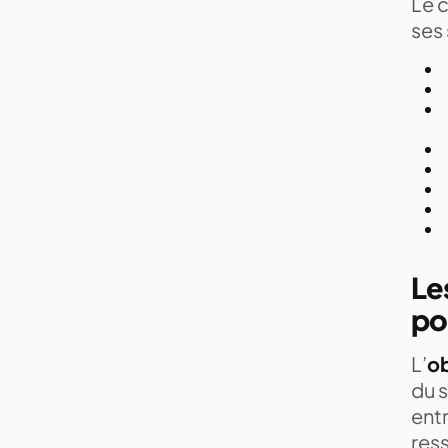
Le c
ses 
Le
po
L’
ob
du s
entr
res