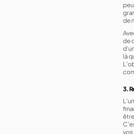
peut
gran
de 
Avec
de d
d’un
là q
L’ob
com
3. R
L’un
fina
êtr
C’es
vos