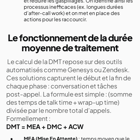
et réduire les gaspillages. On identifie ainsi les
processus inefficaces (ex. longues durées
d’after-call work) et on met en place des
actions pour les raccourcir.
Le fonctionnement de la durée
moyenne de traitement
Le calcul de la DMT repose sur des outils
automatisés comme Genesys ou Zendesk.
Ces solutions capturent le début et la fin de
chaque phase : conversation et tâches
post-appel. La formule est simple : (somme
des temps de talk time + wrap-up time)
divisée par le nombre total d’appels.
Formellement :
DMT = MEA + DMC + ACW
MEA (Mise En Attente)
: temps moyen que le