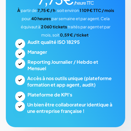
/heure TTC
À
partir de
7,75 € / h
, soit environ
1 109 € TTC / mois
pour
40 heures
par semaine et par agent. Cela
équivaut à
2 060 tickets
traités par agent et par
mois, soit
0,59 € / ticket
.
Audit qualité ISO 18295
Manager
Reporting Journalier / Hebdo et
Mensuel
Accès à nos outils unique (plateforme
formation et app agent, audit)
Plateforme de KPI's
Un
bien être collaborateur identique à
une entreprise française !