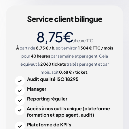
Service client bilingue
8,75€
/heure TTC
À
partir de
8,75 € / h
, soit environ
1 304 € TTC / mois
pour
40 heures
par semaine et par agent. Cela
équivaut à
2 060 tickets
traités par agent et par
mois, soit
0,68 € / ticket
.
Audit qualité ISO 18295
Manager
Reporting régulier
Accès à nos outils unique (plateforme
formation et app agent, audit)
Plateforme de KPI's