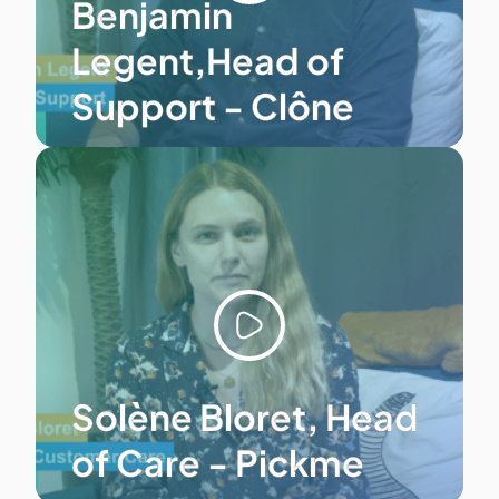
Benjamin
Legent,Head of
Support - Clône
Solène Bloret, Head
of Care - Pickme