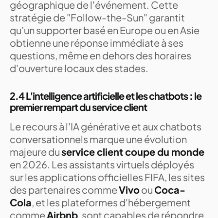
géographique de l'événement. Cette
stratégie de "Follow-the-Sun" garantit
qu’un supporter basé en Europe ou en Asie
obtienne une réponse immédiate à ses
questions, même en dehors des horaires
d'ouverture locaux des stades.
2.4 L'intelligence artificielle et les chatbots : le
premier rempart du service client
Le recours à l'IA générative et aux chatbots
conversationnels marque une évolution
majeure du
service client coupe du monde
en 2026. Les assistants virtuels déployés
sur les applications officielles FIFA, les sites
des partenaires comme
Vivo
ou
Coca-
Cola
, et les plateformes d'hébergement
comme
Airbnb
, sont capables de répondre