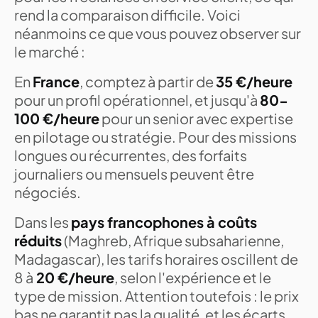
rend la comparaison difficile. Voici
néanmoins ce que vous pouvez observer sur
le marché :
En
France
, comptez à partir de
35 €/heure
pour un profil opérationnel, et jusqu'à
80-
100 €/heure
pour un senior avec expertise
en pilotage ou stratégie. Pour des missions
longues ou récurrentes, des forfaits
journaliers ou mensuels peuvent être
négociés.
Dans les
pays francophones à coûts
réduits
(Maghreb, Afrique subsaharienne,
Madagascar), les tarifs horaires oscillent de
8 à
20 €/heure
, selon l'expérience et le
type de mission. Attention toutefois : le prix
bas ne garantit pas la qualité, et les écarts