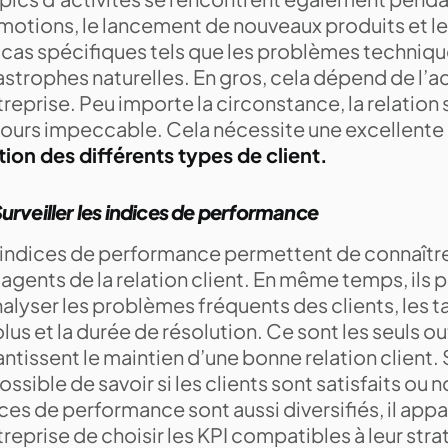
otions, le lancement de nouveaux produits et les f
 cas spécifiques tels que les problèmes techniqu
strophes naturelles. En gros, cela dépend de l’ac
treprise. Peu importe la circonstance, la relation 
jours impeccable. Cela nécessite une excellente
tion des différents types de client.
urveiller les indices de performance
 indices de performance permettent de connaîtr
agents de la relation client. En même temps, ils 
nalyser les problèmes fréquents des clients, les
lus et la durée de résolution. Ce sont les seuls out
ntissent le maintien d’une bonne relation client. S
ssible de savoir si les clients sont satisfaits ou n
ces de performance sont aussi diversifiés, il appa
treprise de choisir les KPI compatibles à leur stra