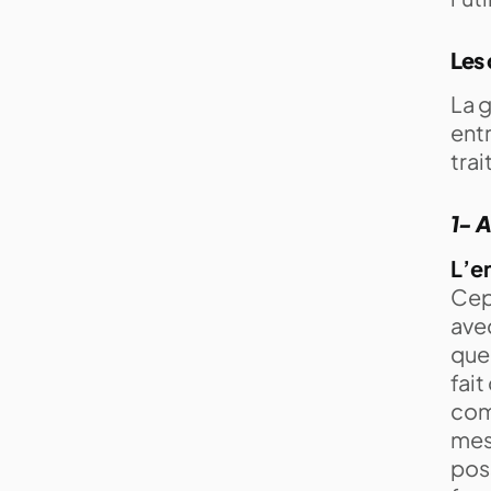
Les 
La 
entr
trai
1- 
L’e
Cep
ave
que 
fait
com
mes
pos