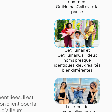
comment
GetHumanCall évite la
panne
GetHuman et
GetHumanCall, deux
noms presque
identiques, deux réalités
bien différentes
ent liées. Il est
on client pour la
Le retour de
 d’ailleurs
l'externalisation en