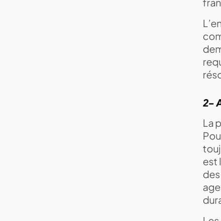
fra
L’e
com
dema
requ
rés
2- A
La 
Pour
tou
est 
des 
age
dur
Les