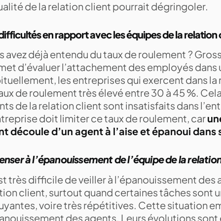
ualité de la relation client pourrait dégringoler.
difficultés en rapport avec les équipes de la relation 
s avez déjà entendu du taux de roulement ? Gross
met d’évaluer l’attachement des employés dans u
tuellement, les entreprises qui exercent dans la r
aux de roulement très élevé entre 30 à 45 %. Cela 
ts de la relation client sont insatisfaits dans l’en
treprise doit limiter ce taux de roulement, car
un
ent découle d’un agent à l’aise et épanoui dans
enser à l’épanouissement de l’équipe de la relation
t très difficile de veiller à l’épanouissement des 
tion client, surtout quand certaines tâches sont 
uyantes, voire très répétitives. Cette situation
panouissement des agents. Leurs évolutions son