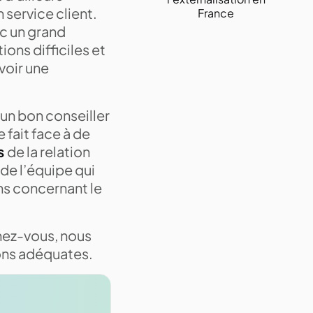
 service client.
France
ec un grand
ions difficiles et
avoir une
 un bon conseiller
 fait face à de
es
de la relation
 de l’équipe qui
ns concernant le
ez-vous, nous
tions adéquates.