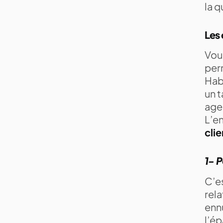
la q
Les 
Vou
per
Habi
un t
agen
L’en
cli
1- P
C’es
rela
enn
l’é