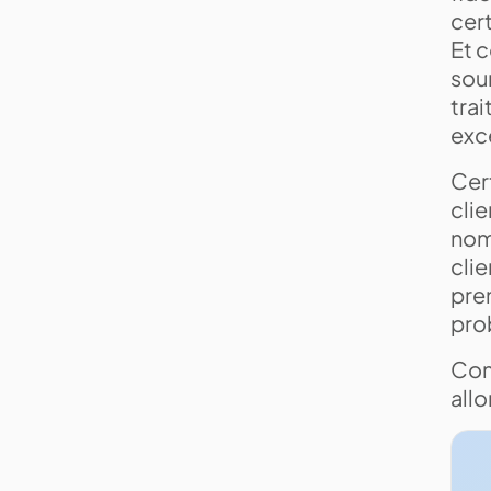
cert
Et c
sour
trai
exce
Cert
clie
nom
clie
pre
pro
Com
allo