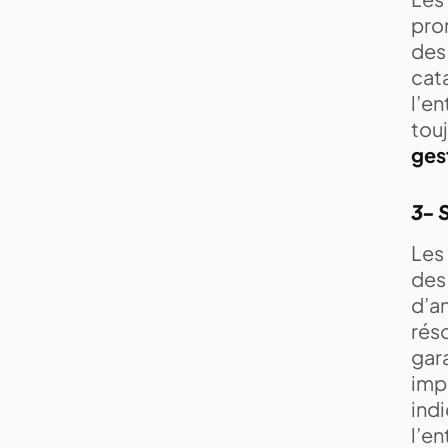
prom
des
cata
l’en
tou
ges
3- S
Les
des 
d’a
réso
gara
impo
indi
l’en