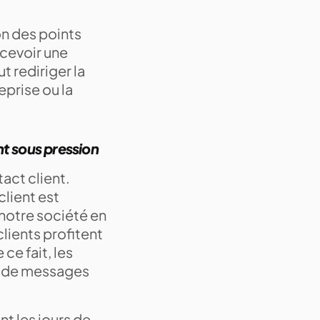
n des points
cevoir une
t rediriger la
eprise ou la
nt sous pression
act client.
client est
notre société en
clients profitent
ce fait, les
ou de messages
t les jours de