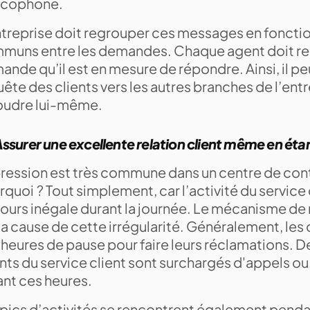
ncophone.
ntreprise doit regrouper ces messages en fonctio
muns entre les demandes. Chaque agent doit re
nde qu’il est en mesure de répondre. Ainsi, il peu
ête des clients vers les autres branches de l’entr
oudre lui-même.
ssurer une excellente relation client même en éta
pression est très commune dans un centre de cont
quoi ? Tout simplement, car l’activité du service 
jours inégale durant la journée. Le mécanisme de 
la cause de cette irrégularité. Généralement, les 
heures de pause pour faire leurs réclamations. De 
nts du service client sont surchargés d'appels 
ant ces heures.
 pics d’activités se rencontrent également pendan