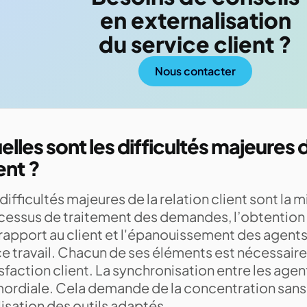
en externalisation
du service client ?
Nous contacter
lles sont les difficultés majeures d
ient ?
difficultés majeures de la relation client sont la 
cessus de traitement des demandes, l’obtention
 rapport au client et l'épanouissement des agent
e travail. Chacun de ses éléments est nécessaire 
sfaction client. La synchronisation entre les agen
mordiale. Cela demande de la concentration sans f
ilisation des outils adaptés.