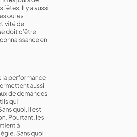
êtes. Il y a aussi
es ou les
tivité de
se doit d’être
 connaissance en
e la performance
permettent aussi
 taux de demandes
ils qui
ans quoi, il est
on. Pourtant, les
rtient à
tégie. Sans quoi ;