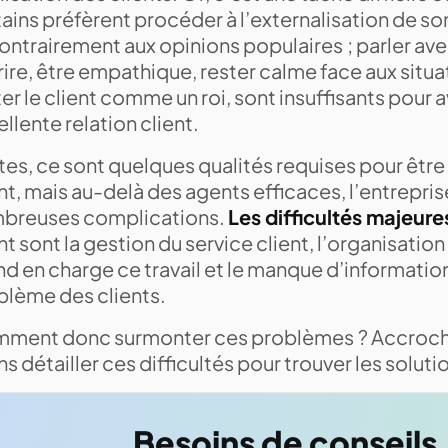
ains préfèrent procéder à l’externalisation de son
ontrairement aux opinions populaires ; parler av
ire, être empathique, rester calme face aux situat
ter le client comme un roi, sont insuffisants pour 
llente relation client.
es, ce sont quelques qualités requises pour être
nt, mais au-delà des agents efficaces, l’entreprise
breuses complications.
Les difficultés majeur
nt sont la gestion du service client, l’organisation
nd en charge ce travail et le manque d’informatio
blème des clients.
ment donc surmonter ces problèmes ? Accroch
ns détailler ces difficultés pour trouver les solu
Besoins de conseils