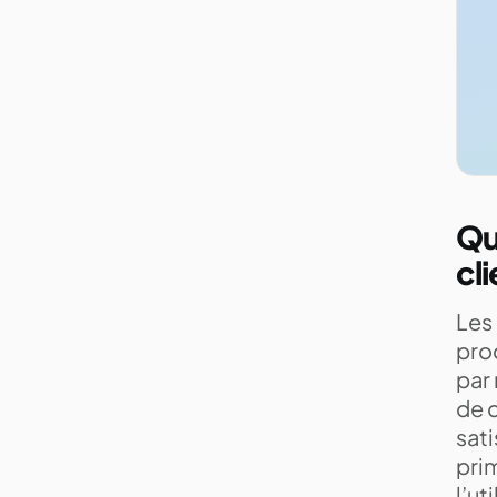
Que
cl
Les 
pro
par
de c
sati
pri
l’ut