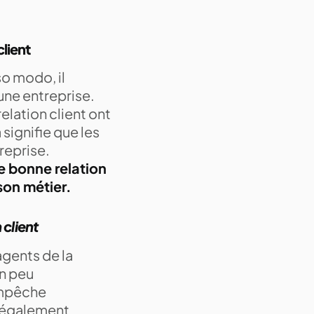
client
o modo, il
ne entreprise.
elation client ont
signifie que les
treprise.
e bonne relation
 son métier.
 client
agents de la
un peu
 empêche
t également