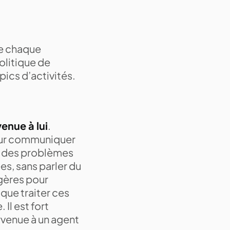
de chaque
politique de
pics d’activités.
enue à lui
.
pour communiquer
n des problèmes
es, sans parler du
ngères pour
que traiter ces
l est fort
rvenue à un agent