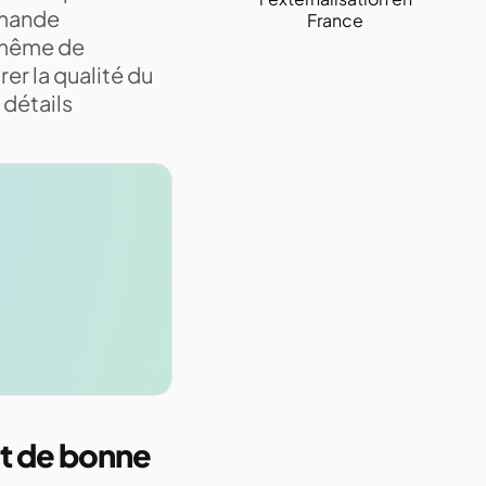
emande
France
 même de
r la qualité du
 détails
nt de bonne