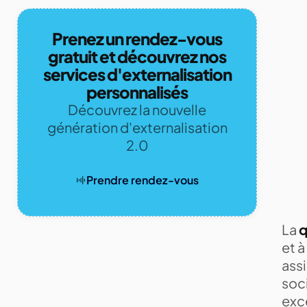
Prenez un rendez-vous
gratuit et découvrez nos
services d'externalisation
personnalisés
Découvrez la nouvelle
génération d'externalisation
2.0
Prendre rendez-vous
La
q
et à
ass
soci
exce