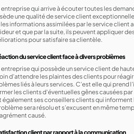
entreprise qui arrive à écouter toutes les deman
ède une qualité de service client exceptionnelle.
les informations assimilées par le service client a
deur et que par la suite, ils peuvent appliquer des
iorations pour satisfaire sa clientèle.
éaction du service client face à divers problèmes
entreprise qui possède un service client de haute
in d’attendre les plaintes des clients pour réagir
lèmes liés à leurs services. C’est elle qui prend l’
ormer les clients d'éventuelles gênes causées par
 également ses conseillers clients qui informent 
problème sera résolu et s’excusent en même temp
agrément causé.
atisfaction client par rapport à la communication