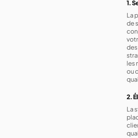
1. S
La p
de s
con
votr
des 
str
les 
ou d
qual
2. É
La s
pla
clie
qual