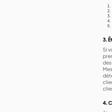
3. Ê
Si v
prem
des 
Mes
déte
clie
cli
4. C