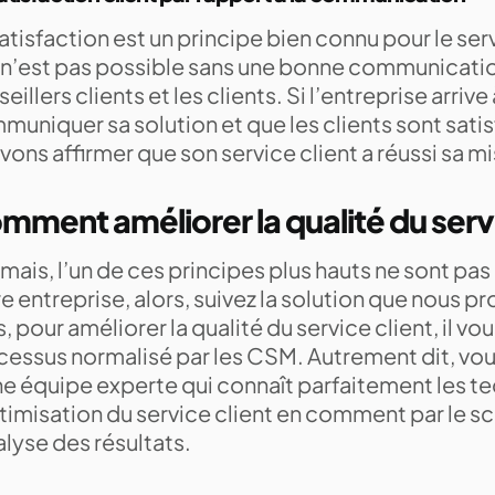
atisfaction est un principe bien connu pour le serv
e n’est pas possible sans une bonne communicatio
eillers clients et les clients. Si l’entreprise arrive
uniquer sa solution et que les clients sont satisf
ons affirmer que son service client a réussi sa m
mment améliorer la qualité du servi
amais, l’un de ces principes plus hauts ne sont pa
e entreprise, alors, suivez la solution que nous pr
, pour améliorer la qualité du service client, il vou
cessus normalisé par les CSM. Autrement dit, vou
ne équipe experte qui connaît parfaitement les t
timisation du service client en comment par le sc
alyse des résultats.