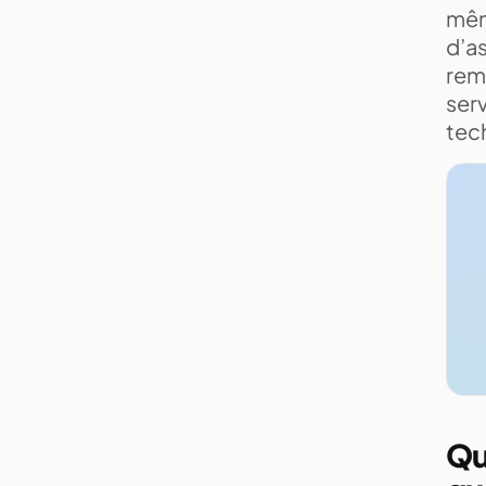
mêm
d’a
rem
serv
tech
Qu