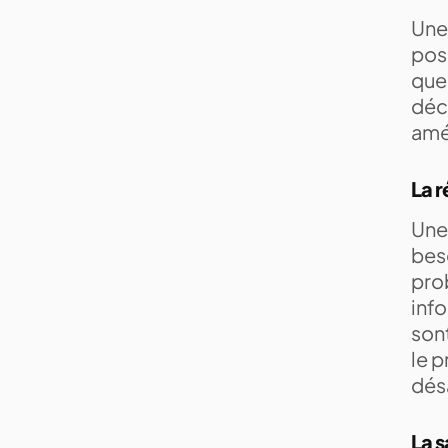
Une 
poss
que 
déci
amél
La r
Une 
beso
prob
inf
sont
le 
dés
La s