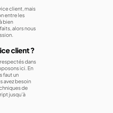
ice client, mais
n entre les
 à bien
aits, alors nous
ission.
ce client ?
s respectés dans
oposons ici. En
s faut un
s avez besoin
echniques de
ript jusqu’à