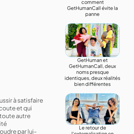
comment
GetHumanCall évite la
panne
GetHuman et
GetHumanCall, deux
noms presque
identiques, deux réalités
bien différentes
ssir à satisfaire
coute et qui
toute autre
ité
Le retour de
oudre par lui-
l'externalisation en