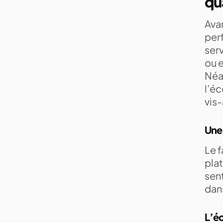
qu
Avan
per
ser
ou 
Néan
l’éc
vis
Une 
Le f
plat
sent
dans
L’éc