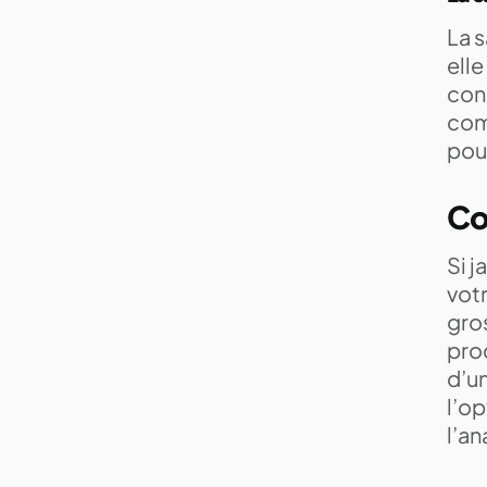
La s
ell
cons
comm
pouv
Co
Si j
votr
gros
pro
d’u
l’op
l’an