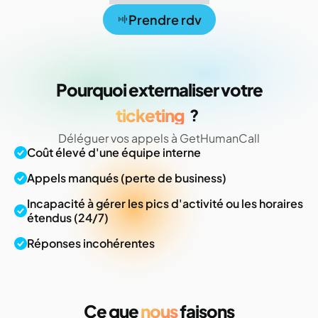
Prendre rdv
Pourquoi externaliser votre
ticketing
?
Déléguer vos appels à GetHumanCall
Coût élevé d'une équipe interne
Appels manqués (perte de business)
Incapacité à gérer les pics d'activité ou les horaires
étendus (24/7)
Réponses incohérentes
Ce que
nous
faisons