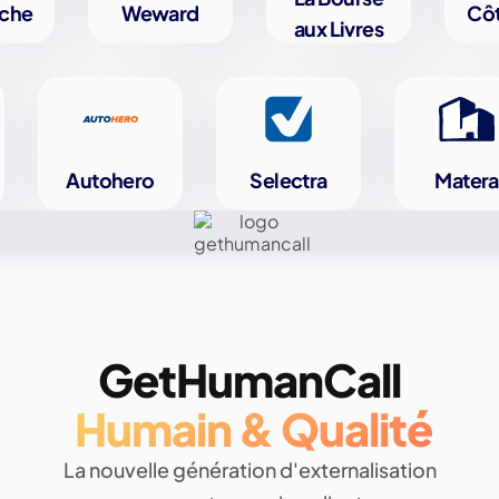
rche
Weward
Côt
aux Livres
Autohero
Selectra
Matera
GetHumanCall
Humain & Qualité
La nouvelle génération d'externalisation