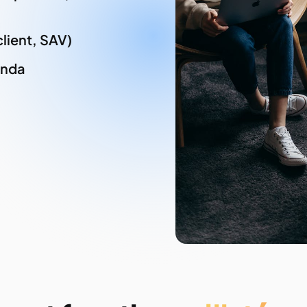
client, SAV)
enda