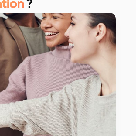
ation
?