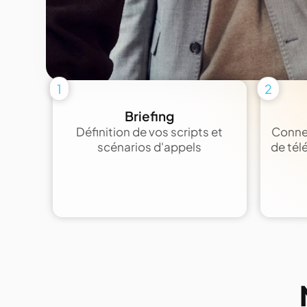
1
2
Briefing
Définition de vos scripts et
Connex
scénarios d'appels
de tél