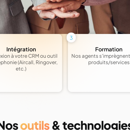
3
Intégration
Formation
ion à votre CRM ou outil
Nos agents s'imprègnent
éphonie (Aircall, Ringover,
produits/services
etc.)
Nos
outils
& technologie