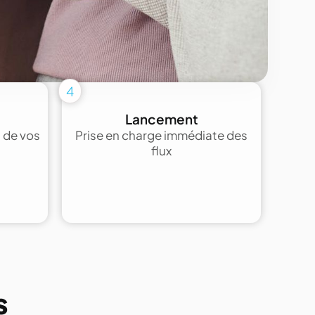
4
Lancement
 de vos
Prise en charge immédiate des
flux
s