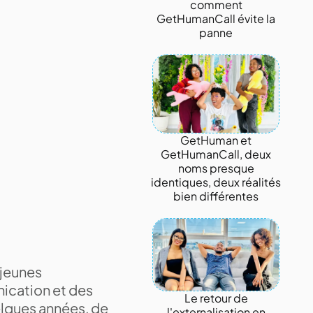
comment
GetHumanCall évite la
panne
GetHuman et
GetHumanCall, deux
noms presque
identiques, deux réalités
bien différentes
 jeunes
nication et des
Le retour de
elques années, de
l'externalisation en