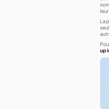
nomb
leur
La p
seul
aut
Pour
up 