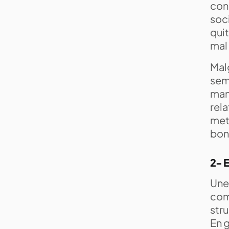
con
soci
quit
mal
Malg
semb
manq
rela
mett
bon
2- E
Une 
com
stru
En g