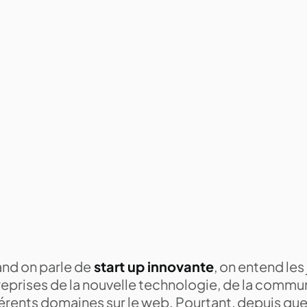
nd on parle de
start up innovante
, on entend les
reprises de la nouvelle technologie, de la commu
férents domaines sur le web. Pourtant, depuis qu