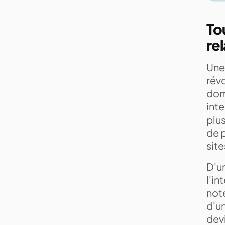
To
rel
Une
révo
dom
inte
plu
de p
sit
D'un
l'in
note
d'un
devi