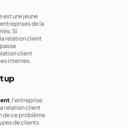
e est une jeune
 entreprises de la
tés. Si
a relation client
dépasse
elation client
pes internes.
t up
ient
, l'entreprise
 relation client
son de ce problème
types de clients.