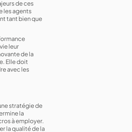
ajeurs de ces
ue les agents
nt tant bien que
erformance
vie leur
novante de la
e. Elle doit
dre avec les
 une stratégie de
ermine la
macros à employer.
r la qualité de la