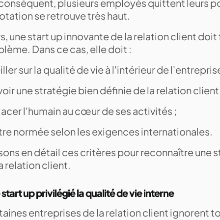
conséquent, plusieurs employés quittent leurs po
otation se retrouve très haut.
s, une start up innovante de la relation client doit 
lème. Dans ce cas, elle doit :
eiller sur la qualité de vie à l'intérieur de l'entreprise
voir une stratégie bien définie de la relation client
lacer l'humain au cœur de ses activités ;
être normée selon les exigences internationales.
ons en détail ces critères pour reconnaître une s
a relation client.
e start up privilégié la qualité de vie interne
aines entreprises de la relation client ignorent t