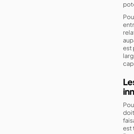
pot
Pour
entr
rela
aupa
est 
larg
cap
Le
in
Pou
doit
fais
est 