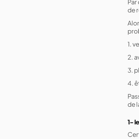
Par 
de r
Alor
prob
1. v
2. a
3. p
4. 
Pass
de l
1- l
Cert