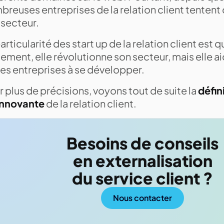
reuses entreprises de la relation client tentent
 secteur.
articularité des start up de la relation client est 
ement, elle révolutionne son secteur, mais elle 
res entreprises à se développer.
 plus de précisions, voyons tout de suite la
défin
innovante
de la relation client.
Besoins de conseils
en externalisation
du service client ?
Nous contacter