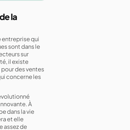
de la
 entreprise qui
ues sont dans le
ecteurs sur
, il existe
 pour des ventes
qui concerne les
évolutionné
 innovante. À
pe dans la vie
ra et elle
de assez de