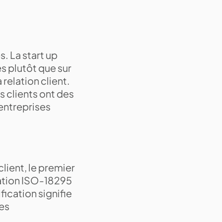
s. La start up
s plutôt que sur
 relation client.
s clients ont des
 entreprises
client, le premier
fication ISO-18295
fication signifie
ces