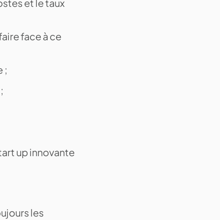
stes et le taux
faire face à ce
 ;
 ;
tart up innovante
oujours les