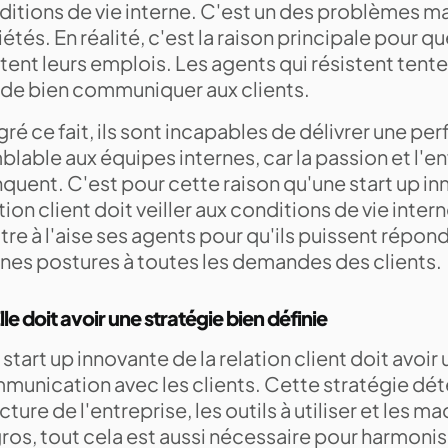
ditions de vie interne. C'est un des problèmes m
étés. En réalité, c'est la raison principale pour q
tent leurs emplois. Les agents qui résistent tente
 de bien communiquer aux clients.
ré ce fait, ils sont incapables de délivrer une p
lable aux équipes internes, car la passion et l'en
uent. C'est pour cette raison qu'une start up in
tion client doit veiller aux conditions de vie intern
re à l'aise ses agents pour qu'ils puissent répon
nes postures à toutes les demandes des clients.
lle doit avoir une stratégie bien définie
start up innovante de la relation client doit avoir
munication avec les clients. Cette stratégie dét
cture de l'entreprise, les outils à utiliser et les 
ros, tout cela est aussi nécessaire pour harmonise