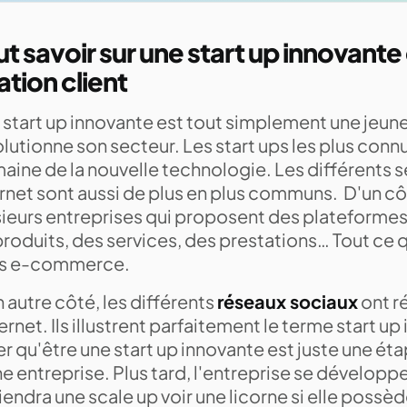
ut savoir sur une start up innovante 
ation client
 start up innovante est tout simplement une jeune
lutionne son secteur. Les start ups les plus conn
aine de la nouvelle technologie. Les différents s
rnet sont aussi de plus en plus communs. D'un côté
sieurs entreprises qui proposent des plateformes
roduits, des services, des prestations… Tout ce 
es e-commerce.
 autre côté, les différents
réseaux sociaux
ont r
ternet. Ils illustrent parfaitement le terme start up
r qu'être une start up innovante est juste une éta
e entreprise. Plus tard, l'entreprise se développe
endra une scale up voir une licorne si elle possè