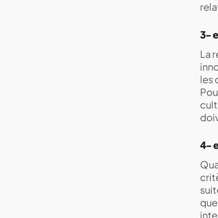
rela
3- e
La r
inno
les 
Pour
cult
doi
4- e
Quan
crit
suit
que 
int