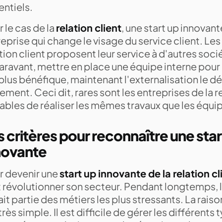
entiels.
 le cas de la
relation client
, une start up innovant
eprise qui change le visage du service client. Les
tion client proposent leur service à d'autres socié
ravant, mettre en place une équipe interne pour l
plus bénéfique, maintenant l'externalisation le 
ement. Ceci dit, rares sont les entreprises de la r
ables de réaliser les mêmes travaux que les équi
s critères pour reconnaître une star
novante
r devenir une
start up innovante de la relation cl
 révolutionner son secteur. Pendant longtemps, la
ait partie des métiers les plus stressants. La rai
très simple. Il est difficile de gérer les différents 