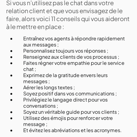
Si vous n’utilisez pas le chat dans votre
relation client et que vous envisagez de le
faire, alors voici 11 conseils qui vous aideront
à le mettre en place :
Entraînez vos agents à répondre rapidement
aux messages ;
Personnalisez toujours vos réponses ;
Renseignez aux clients de vos processus ;
Faites régner votre empathie pour le service
chat ;
Exprimez de la gratitude envers leurs
messages ;
Aérer les longs textes ;
Soyez positif dans vos communications ;
Privilégiez le langage direct pour vos
conversations ;
Soyez un véritable guide pour vos clients ;
Utilisez des émojis pour renforcer votre
message ;
Et évitez les abréviations et les acronymes.